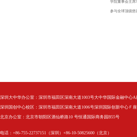
学院董事会主席
参与全球顶级慈
深圳大中华办公室：深圳市福田区深南大道1003号大中华国际金融中心A座3
深圳国创中心校区：深圳市福田区深南大道1006号深圳国际创新中心Ｆ座4层
北京办公室：北京市朝阳区酒仙桥路10 号恒通国际商务园B55号
电话：+86-755-22737151（深圳）+86-10-50825600（北京）