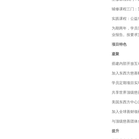
辅修课程三门：
实践课程：公益
为期两年，学员
业报告。按要求
项目特色
凝聚
搭建内部开放互
加入东西方慈善
学员定期项目实
共享世界顶级慈
美国东西方中心
加入全球善财领
与顶级慈善团体
提升